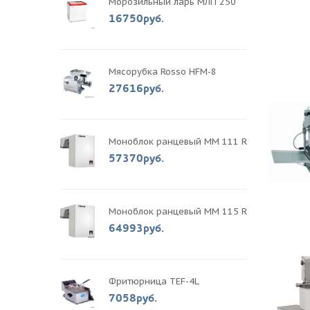
Морозильный ларь МЛП 250
16750руб.
Мясорубка Rosso HFM-8
27616руб.
Моноблок ранцевый MM 111 R
57370руб.
Моноблок ранцевый MM 115 R
64993руб.
Фритюрница TEF-4L
7058руб.