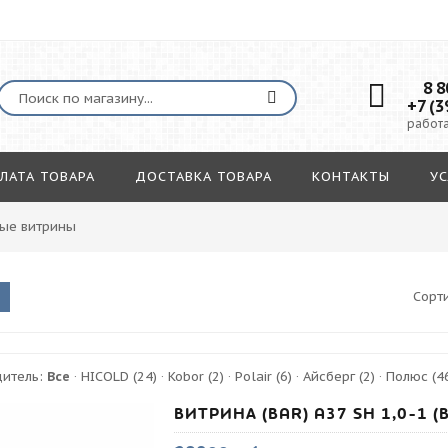
8 80
+7 (3
работа
ЛАТА ТОВАРА
ДОСТАВКА ТОВАРА
КОНТАКТЫ
УС
ые витрины
Сорт
дитель:
Все
·
HICOLD
(24)
·
Kobor
(2)
·
Polair
(6)
·
Айсберг
(2)
·
Полюс
(4
ВИТРИНА (BAR) A37 SH 1,0-1 (