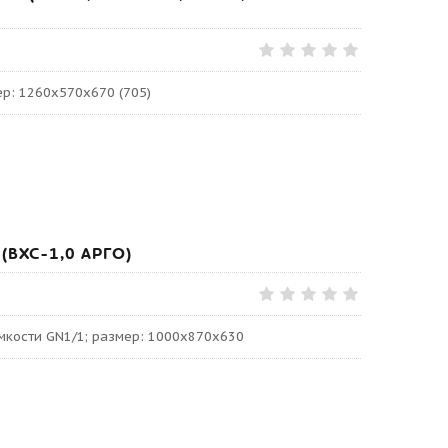
р: 1260х570х670 (705)
(ВХС-1,0 АРГО)
мкости GN1/1; размер: 1000х870х630