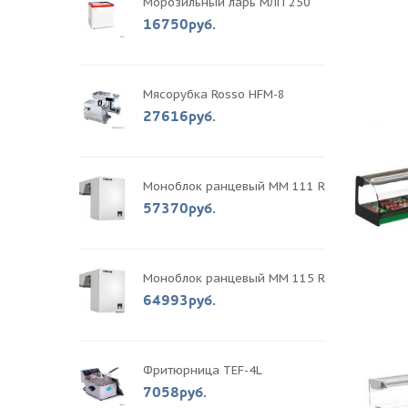
Морозильный ларь МЛП 250
16750руб.
Мясорубка Rosso HFM-8
27616руб.
Моноблок ранцевый MM 111 R
57370руб.
Моноблок ранцевый MM 115 R
64993руб.
Фритюрница TEF-4L
7058руб.