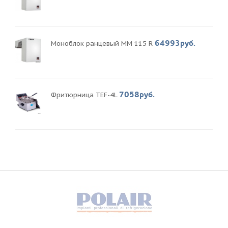
64993руб.
Моноблок ранцевый MM 115 R
7058руб.
Фритюрница TEF-4L