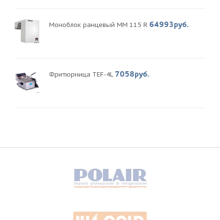
64993руб.
Моноблок ранцевый MM 115 R
7058руб.
Фритюрница TEF-4L