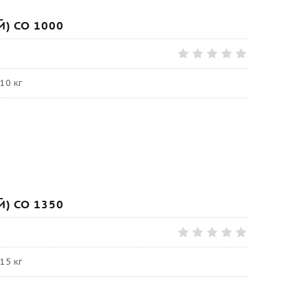
) СО 1000
10 кг
) СО 1350
15 кг