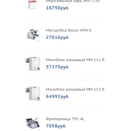
Морозильный ларь МЛП 250
16750руб.
Мясорубка Rosso HFM-8
27616руб.
Моноблок ранцевый MM 111 R
57370руб.
Моноблок ранцевый MM 115 R
64993руб.
Фритюрница TEF-4L
7058руб.