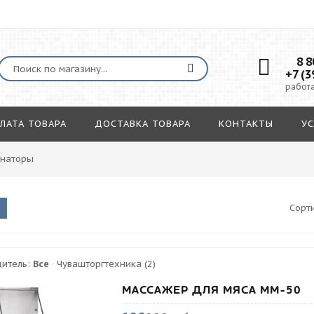
8 80
+7 (3
работа
ЛАТА ТОВАРА
ДОСТАВКА ТОВАРА
КОНТАКТЫ
УС
наторы
Сорт
дитель:
Все
·
Чувашторгтехника
(2)
МАССАЖЕР ДЛЯ МЯСА ММ-50