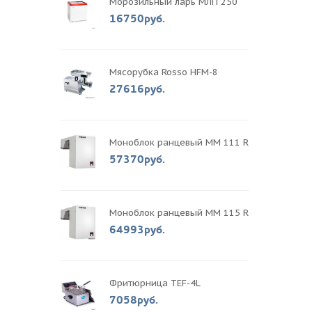
Морозильный ларь МЛП 250
16750руб.
Мясорубка Rosso HFM-8
27616руб.
Моноблок ранцевый MM 111 R
57370руб.
Моноблок ранцевый MM 115 R
64993руб.
Фритюрница TEF-4L
7058руб.