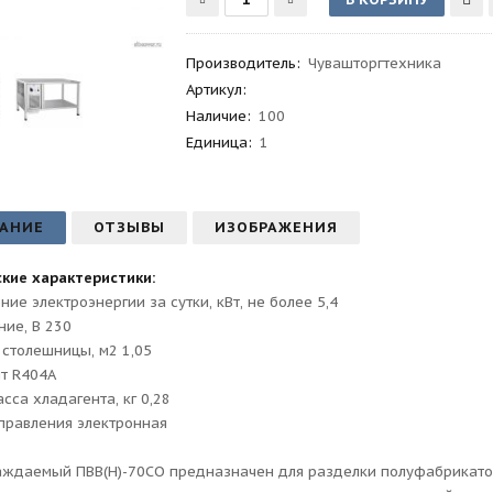
Производитель
:
Чувашторгтехника
Артикул
:
Наличие:
100
Единица:
1
АНИЕ
ОТЗЫВЫ
ИЗОБРАЖЕНИЯ
кие характеристики:
ние электроэнергии за сутки, кВт, не более 5,4
ие, В 230
столешницы, м2 1,05
т R404А
сса хладагента, кг 0,28
правления электронная
аждаемый ПВВ(Н)-70СО предназначен для разделки полуфабрикатов