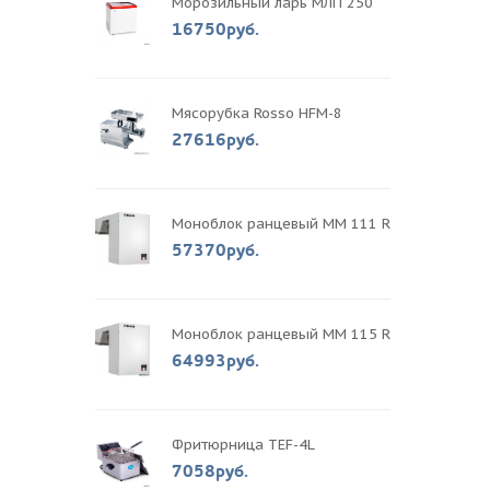
Морозильный ларь МЛП 250
16750руб.
Мясорубка Rosso HFM-8
27616руб.
Моноблок ранцевый MM 111 R
57370руб.
Моноблок ранцевый MM 115 R
64993руб.
Фритюрница TEF-4L
7058руб.