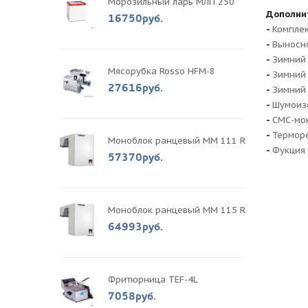
Морозильный ларь МЛП 250
Дополни
16750руб.
-
Комплек
-
Выносно
-
Зимний 
Мясорубка Rosso HFM-8
-
Зимний 
27616руб.
-
Зимний 
-
Шумоизо
-
СМС-мон
-
Терморе
Моноблок ранцевый MM 111 R
-
Фукция 
57370руб.
Моноблок ранцевый MM 115 R
64993руб.
Фритюрница TEF-4L
7058руб.