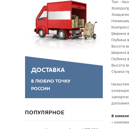
Тип - Ни
Холодопр
Хладаген
Номиналь
Компресс
Ширина в
Глубина 
Высота в
Ширина в
Глубина 
Высота в
ДОСТАВКА
Страна-п
В ЛЮБУЮ ТОЧКУ
Низкотем
РОССИИ
охлажден
замороже
дополнит
ПОПУЛЯРНОЕ
В компле
-
комплек