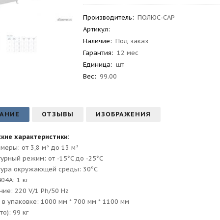
Производитель
:
ПОЛЮС-САР
Артикул
:
Наличие:
Под заказ
Гарантия
:
12 мес
Единица:
шт
Вес
:
99.00
АНИЕ
ОТЗЫВЫ
ИЗОБРАЖЕНИЯ
кие характеристики:
меры: от 3,8 м³ до 13 м³
урный режим: от -15°C до -25°C
тура окружающей cреды: 30°C
04A: 1 кг
ие: 220 V/1 Ph/50 Hz
 в упаковке: 1000 мм * 700 мм * 1100 мм
то): 99 кг