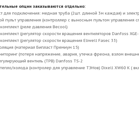
тельные опции заказываются отдельно:
т для подключения: медная труба (2шт. длиной 3м каждая) и элект
й пульт управления (контроллер с выносным пультом управления сп
комплект (реле давления Becool)
комплект (регулятор скорости вращения вентиляторов Danfoss XGE-
комплект (регулятор скорости вращения Eliwell Fasec 33)
ляция (материал Бипласт Премиум 15)
иторинг (потеря напряжение, авария, утечка фреона, взлом внешне
гулирующий вентиль (ТРВ) Danfoss TS-2
тепло/холода (контролер для управление ТЭНов) Dixell XW60 K ( вк