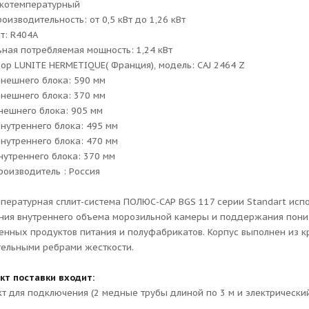
зкотемпературный
оизводительность: от 0,5 кВт до 1,26 кВт
т: R404A
ная потребляемая мощность: 1,24 кВт
ор LUNITE HERMETIQUE( Франция), модель: CAJ 2464 Z
нешнего блока: 590 мм
внешнего блока: 370 мм
нешнего блока: 905 мм
нутреннего блока: 495 мм
внутреннего блока: 470 мм
нутреннего блока: 370 мм
роизводитель : Россия
пературная сплит-система ПОЛЮС-САР BGS 117 серии Standart исп
ия внутреннего объема морозильной камеры и поддержания пони
нных продуктов питания и полуфабрикатов. Корпус выполнен из кр
ельными ребрами жесткости.
кт поставки входит:
т для подключения (2 медные трубы длиной по 3 м и электрический