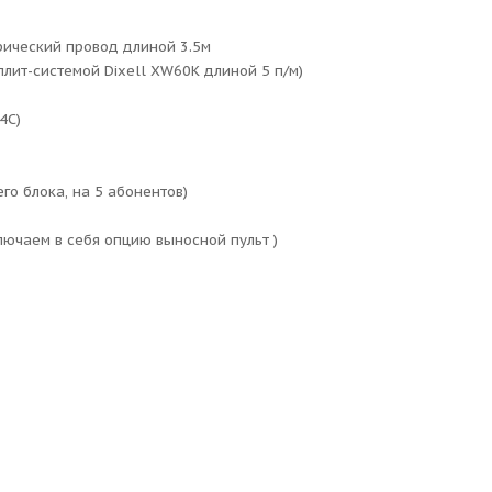
рический провод длиной 3.5м
лит-системой Dixell XW60K длиной 5 п/м)
4C)
го блока, на 5 абонентов)
лючаем в себя опцию выносной пульт )