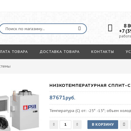
8 80
+7 (3
работа
ЛАТА ТОВАРА
ДОСТАВКА ТОВАРА
КОНТАКТЫ
УС
стемы
НИЗКОТЕМПЕРАТУРНАЯ СПЛИТ-С
87671руб.
Температура (С) от: -25° -15°; объем холод