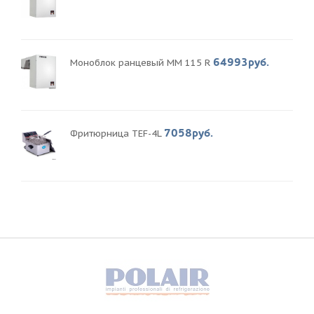
64993руб.
Моноблок ранцевый MM 115 R
7058руб.
Фритюрница TEF-4L