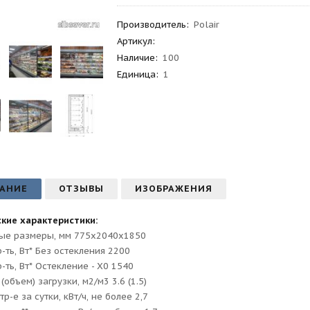
Производитель
:
Polair
Артикул
:
Наличие:
100
Единица:
1
АНИЕ
ОТЗЫВЫ
ИЗОБРАЖЕНИЯ
кие характеристики:
ые размеры, мм 775х2040х1850
-ть, Вт* Без остекления 2200
-ть, Вт* Остекление - Х0 1540
объем) загрузки, м2/м3 3.6 (1.5)
р-е за сутки, кВт/ч, не более 2,7