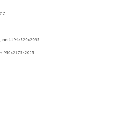
5°С
), мм 1194х820х2095
мм 950х2175х2025