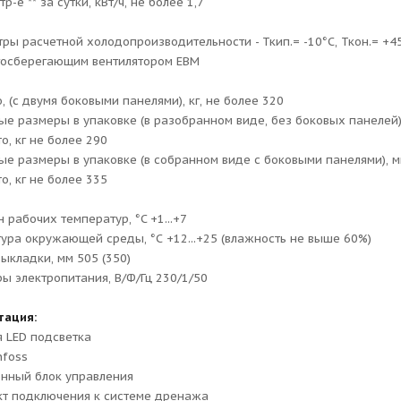
р-е ** за сутки, кВт/ч, не более 1,7
тры расчетной холодопроизводительности - Ткип.= -10°С, Ткон.= +4
ргосберегающим вентилятором EBM
, (с двумя боковыми панелями), кг, не более 320
ые размеры в упаковке (в разобранном виде, без боковых панелей
о, кг не более 290
ые размеры в упаковке (в собранном виде с боковыми панелями), 
о, кг не более 335
 рабочих температур, °C +1...+7
ура окружающей среды, °С +12...+25 (влажность не выше 60%)
выкладки, мм 505 (350)
ы электропитания, В/Ф/Гц 230/1/50
тация:
я LED подсветка
nfoss
онный блок управления
кт подключения к системе дренажа