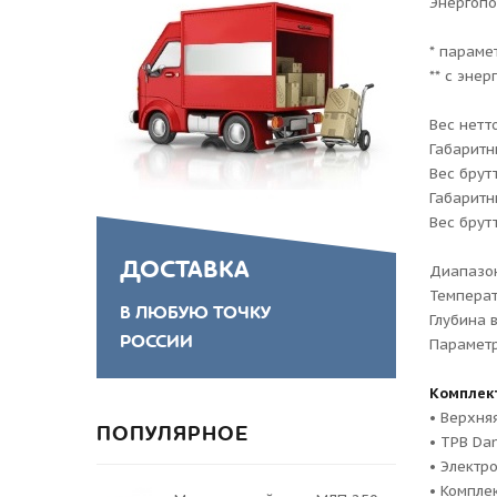
Энергопот
* параме
** с эне
Вес нетто
Габаритн
Вес брутт
Габаритн
Вес брутт
ДОСТАВКА
Диапазон
Температ
В ЛЮБУЮ ТОЧКУ
Глубина 
РОССИИ
Параметр
Комплек
• Верхня
ПОПУЛЯРНОЕ
• ТРВ Da
• Электр
• Компле