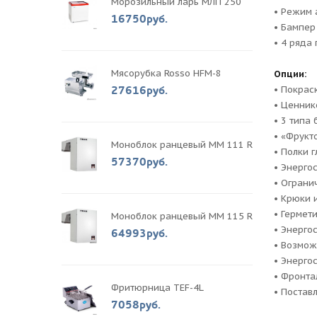
Морозильный ларь МЛП 250
• Режим 
16750руб.
• Бампер
• 4 ряда
Мясорубка Rosso HFM-8
Опции:
27616руб.
• Покрас
• Ценник
• 3 типа
• «Фрукт
Моноблок ранцевый MM 111 R
• Полки 
57370руб.
• Энерго
• Ограни
• Крюки 
• Гермет
Моноблок ранцевый MM 115 R
• Энерго
64993руб.
• Возмож
• Энерго
• Фронта
Фритюрница TEF-4L
• Постав
7058руб.