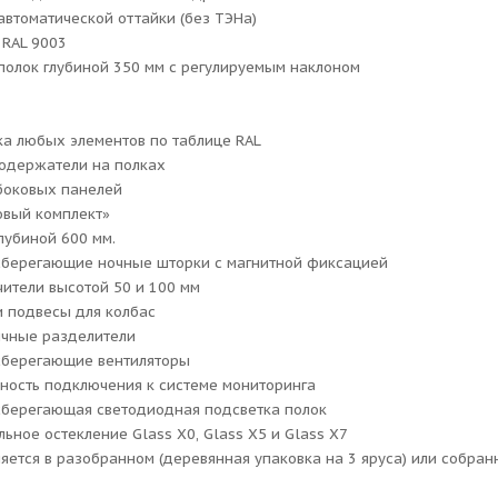
автоматической оттайки (без ТЭНа)
 RAL 9003
 полок глубиной 350 мм с регулируемым наклоном
ка любых элементов по таблице RAL
одержатели на полках
 боковых панелей
овый комплект»
глубиной 600 мм.
сберегающие ночные шторки с магнитной фиксацией
чители высотой 50 и 100 мм
и подвесы для колбас
ичные разделители
сберегающие вентиляторы
ность подключения к системе мониторинга
сберегающая светодиодная подсветка полок
льное остекление Glass X0, Glass X5 и Glass X7
ляется в разобранном (деревянная упаковка на 3 яруса) или собра