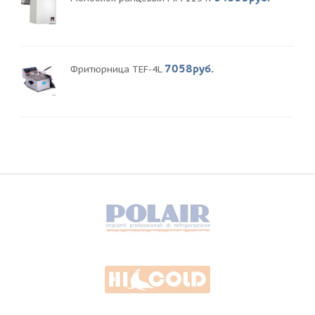
7058руб.
Фритюрница TEF-4L