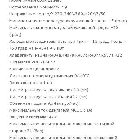
Гарантийный срок 12(мес)
Потребляемая мощность 2.9
Напряжение сети Δ/Y 220..240Δ/380..420Y/3/50
Минимальная температура окружающей среды +5 (град)
Максимальная температура окружающей среды +50
(град)
Холодопроизводительность при Ткип.= -15 град, Тконд.=
+30 град на R-404a 4.8 кВт
Хладагенты R134a,R404a,R407a,R407c,R407f,R507a,R22
Тип масла POE - BSE32
Количество цилиндров 2
Диапазон температур кипения 0/-40°С
Заправка масла 1 (л)
Диаметр патрубка всасывания 16 (мм)
Диаметр патрубка нагнетания 12 (мм)
Объемная подача 9,54 (м.куб/час)
Максимальный ток двигателя MCC 5,3 (А)
Защита двигателя SE-B1
Максимальное испытательное давление по низкой
стороне 21 (бар)
Максимальное испытательное давление по высокой