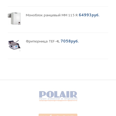
64993руб.
Моноблок ранцевый MM 115 R
7058руб.
Фритюрница TEF-4L