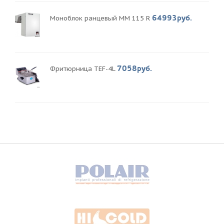
64993руб.
Моноблок ранцевый MM 115 R
7058руб.
Фритюрница TEF-4L