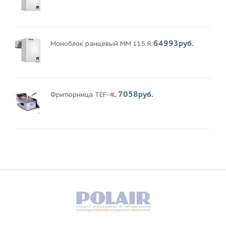
64993руб.
Моноблок ранцевый MM 115 R
7058руб.
Фритюрница TEF-4L