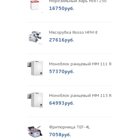
Морозильный ларь МЛП 250
16750руб.
Мясорубка Rosso HFM-8
27616руб.
Моноблок ранцевый MM 111 R
57370руб.
Моноблок ранцевый MM 115 R
64993руб.
Фритюрница TEF-4L
7058руб.