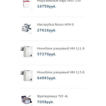
Морозильный ларь МЛП 250
16750руб.
Мясорубка Rosso HFM-8
27616руб.
Моноблок ранцевый MM 111 R
57370руб.
Моноблок ранцевый MM 115 R
64993руб.
Фритюрница TEF-4L
7058руб.