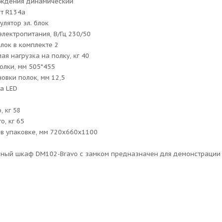
аждения динамический
т R134a
улятор эл. блок
электропитания, В/Гц 230/50
олок в комплекте 2
ая нагрузка на полку, кг 40
олки, мм 505*455
новки полок, мм 12,5
а LED
, кг 58
о, кг 65
в упаковке, мм 720х660х1100
ный шкаф DM102-Bravo с замком предназначен для демонстрации 