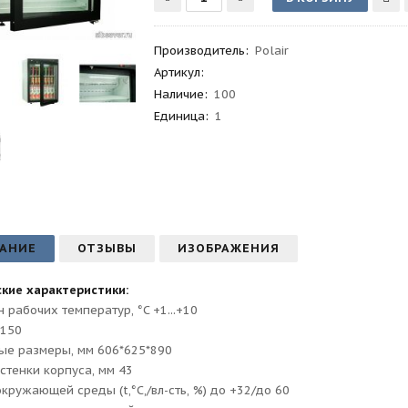
Производитель
:
Polair
Артикул
:
Наличие:
100
Единица:
1
АНИЕ
ОТЗЫВЫ
ИЗОБРАЖЕНИЯ
кие характеристики:
 рабочих температур, °C +1...+10
 150
ые размеры, мм 606*625*890
стенки корпуса, мм 43
окружающей среды (t,°C,/вл-сть, %) до +32/до 60