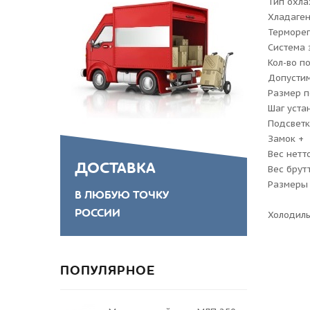
Тип охл
Хладаген
Терморег
Система 
Кол-во п
Допустим
Размер п
Шаг уста
Подсветк
Замок +
Вес нетто
ДОСТАВКА
Вес брутт
Размеры 
В ЛЮБУЮ ТОЧКУ
РОССИИ
Холодиль
ПОПУЛЯРНОЕ