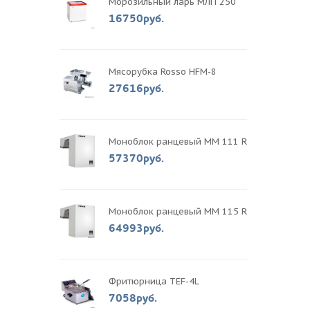
Морозильный ларь МЛП 250
16750руб.
Мясорубка Rosso HFM-8
27616руб.
Моноблок ранцевый MM 111 R
57370руб.
Моноблок ранцевый MM 115 R
64993руб.
Фритюрница TEF-4L
7058руб.