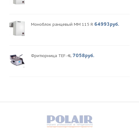
64993руб.
Моноблок ранцевый MM 115 R
7058руб.
Фритюрница TEF-4L