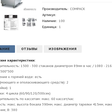
Производитель
:
COMPACK
Артикул
:
Наличие:
100
Единица:
1
АНИЕ
ОТЗЫВЫ
ИЗОБРАЖЕНИЯ
кие характеристики:
ительность: 1500 - 300 стаканов диаметром 89мм в час / 1080 - 216 
 500*500
ние к горячей воде: есть
(моющего и ополаскивающего средств): 2
йки): 1
ки: 4 цикла (60/90/120/300сек)
ительность по кассетам: макс. 60 кассет/час
сть: макс. высота бокала 390мм, макс. диаметр тарелки 415мм, мак
ие, В: 380