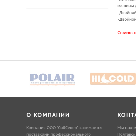
машины д
-Двойной
-Двойной
Стоимост
О КОМПАНИИ
КОНТ
Компания ООО "СибСевер" занимается
Мы наход
поставками профессионального
Полтавск