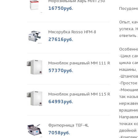
Морозильный ларь МЛП 250
16750руб.
Посудомо
Опыт, ка
успеха. 
Мясорубка Rosso HFM-8
ответить
27616руб.
Особенно
-Цикл са
цикла са
Моноблок ранцевый MM 111 R
машины, 
57370руб.
-Штампов
-Простое
-Моющие 
Моноблок ранцевый MM 115 R
так назы
64993руб.
нержавею
вращения
Направля
точках к
Фритюрница TEF-4L
двойной 
7058руб.
-Комплек