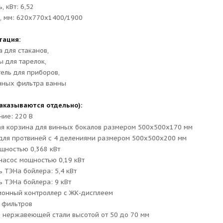
, кВт: 6,52
, мм: 620х770х1400/1900
тация:
а для стаканов,
ы для тарелок,
ель для приборов,
нных фильтра ванны
аказываются отдельно):
ие: 220 В
я корзина для винных бокалов размером 500x500x170 мм
для протвиней с 4 делениями размером 500x500x200 мм
щностью 0,368 кВт
насос мощностью 0,19 кВт
 ТЭНа бойлера: 5,4 кВт
 ТЭНа бойлера: 9 кВт
онный контроллер с ЖК-дисплеем
 фильтров
 нержавеющей cтали высотой от 50 до 70 мм