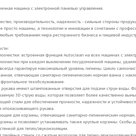
ечная машина с электронной панелью управления.
чество, производительность, надежность - сильные стороны прод
Не просто машины, а технологии и инновации в сочетании с профе
 любым требованиям мира ресторанного бизнеса и пищевой индуст
сти:
моочистки: встроенная функция Autoclean на всех машинах с элек
моочистки при каждом выключении посудомоечной машины, удаляя
всегда гарантируя максимальный уровень гигиены. Цикло самоочист
анная, отвечающая санитарно-гигиеническим нормам ванна с накло
 фронтальное техобслуживание.
рукава имеют штампованные отверстия для подачи струи воды. Ф
ваемую 3D-струю воды, которая позволяет более качественно вымы
щей стали для обеспечения прочности, надежности и устойчивости
 ополаскивающего рукава.
ющие для корзины, отвечающие санитарно-гигиеническим нормам,
орзины и позволяют устанавливать также круглые корзины. Скобы д
стенкой для тепло/звукоизоляции.
т двойных стенок со сжатым воздухом для термо-звукоизоляции.К