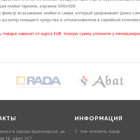
ля мойки тарелок, корзина 500х500.
 фильтр всасывания, мойки и слива, который удерживает даже сам
 дозатор моющего средства и ополаскивателя в серийной комплект
ь товара зависит от курса EUR, точную сумму уточните у менеджера
АКТЫ
ИНФОРМАЦИЯ
имся в городе Красноярске, ул.
Как оплатить товар
ая 38, офис 217