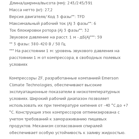
Длина/ширина/высота (мм): 243/245/391
Масса нетто (кг): 27,2
Версия двигателя/ Код 3 фазы**: TFD
Максимальный рабочий ток (А) 3 фазы**: 6
Ток блокировки ротора (A) 3 фазы**: 32
Звуковое давление на расст. 1 м - дБ(А)***: 59
** 3 фазы: 380-420 В / 50 Гц
*** На расстоянии 1 м: уровень звукового давления на
расстоянии 1 м от компрессора, в свободных полевых
условиях
Компрессоры ZF, разработанные компанией Emerson
Climate Technologies, обеспечивают высокие
эксплуатационные показатели в низкотемпературных
условиях. Широкий рабочий диапазон позволяет
использовать их при температуре кипения от -40 °C до +7
°C. Конструкция этих компрессоров оптимизирована с
учетом требований к замораживанию пищевых
продуктов. Механизм согласования спиралей
обеспечивает особую устойчивость к заливу жидкостью.