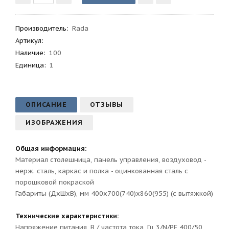
Производитель
:
Rada
Артикул
:
Наличие:
100
Единица:
1
ОПИСАНИЕ
ОТЗЫВЫ
ИЗОБРАЖЕНИЯ
Общая информация:
Материал столешница, панель управления, воздуховод -
нерж. сталь, каркас и полка - оцинкованная сталь с
порошковой покраской
Габариты (ДхШхВ), мм 400х700(740)х860(955) (с вытяжкой)
Технические характеристики:
Напряжение питания, В / частота тока, Гц 3/N/PE 400/50