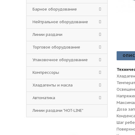
Барное оборудование
Нейтральное оборудование
Линии раздачи
Торговое оборудование
ОПИС
Упаковочное оборудование
Техничес
Компрессоры
Хладаген
Температ
Хладагенты и масла
Освещени
Напряжен
Автоматика
Maксимал
Доза зап
Линии раздачи "HOT-LINE"
Конденс
Шаг ребе
Поверхно