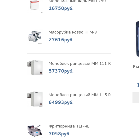
Морозильный ларь МЛП 250
16750руб.
Мясорубка Rosso HFM-8
27616руб.
Моноблок ранцевый MM 111 R
Вы
57370руб.
Моноблок ранцевый MM 115 R
64993руб.
Фритюрница TEF-4L
7058руб.