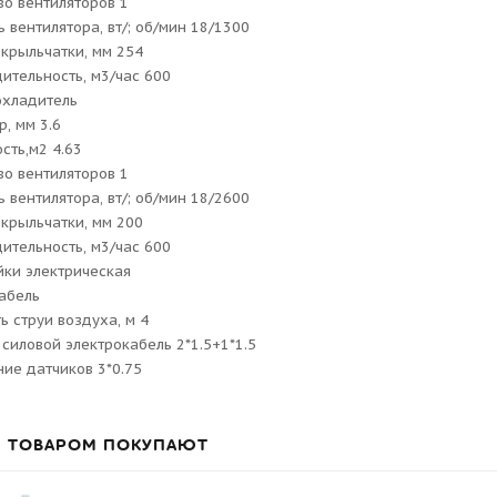
во вентиляторов 1
 вентилятора, вт/; об/мин 18/1300
крыльчатки, мм 254
ительность, м3/час 600
охладитель
р, мм 3.6
сть,м2 4.63
во вентиляторов 1
 вентилятора, вт/; об/мин 18/2600
крыльчатки, мм 200
ительность, м3/час 600
йки электрическая
абель
ь струи воздуха, м 4
силовой электрокабель 2*1.5+1*1.5
ие датчиков 3*0.75
М ТОВАРОМ ПОКУПАЮТ