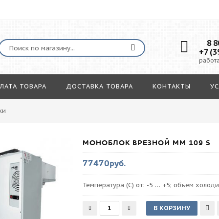
8 80
+7 (3
работа
ЛАТА ТОВАРА
ДОСТАВКА ТОВАРА
КОНТАКТЫ
УС
ки
МОНОБЛОК ВРЕЗНОЙ MM 109 S
77470руб.
Температура (С) от: -5 … +5; объем холодил