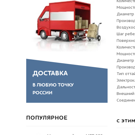
Количест
Мощность
Диаметр 
Производ
Воздухо
Шаг ребе
Поверхно
Количест
Мощность
Диаметр 
Производ
ДОСТАВКА
Тип отта
Электрок
В ЛЮБУЮ ТОЧКУ
Дальност
РОССИИ
Внешний 
Соединен
ПОПУЛЯРНОЕ
С ЭТИ