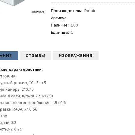
Производитель
:
Polair
Артикул
:
Наличие:
100
Единица:
1
АНИЕ
ОТЗЫВЫ
ИЗОБРАЖЕНИЯ
кие характеристики:
т R404A
урный режим, °С -5...+5
е камеры 2*0.75
ие в сети, в/ф/гц 220/1/50
ьное энергопотребление, кВт 0.6
равки R404, кг 0.56
атор
р, мм 3.2
сть,м2 6.25