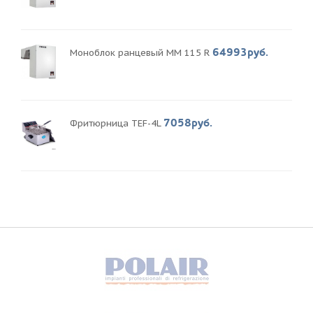
64993руб.
Моноблок ранцевый MM 115 R
7058руб.
Фритюрница TEF-4L