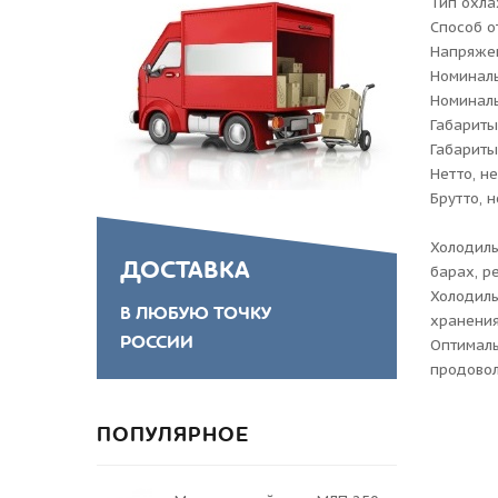
Тип охл
Способ о
Напряже
Номиналь
Номиналь
Габариты
Габариты
Нетто, не
Брутто, н
Холодиль
ДОСТАВКА
барах, р
Холодиль
В ЛЮБУЮ ТОЧКУ
хранения
РОССИИ
Оптималь
продовол
ПОПУЛЯРНОЕ