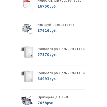
Морозильный ларь МЛП 250
16750руб.
Мясорубка Rosso HFM-8
27616руб.
Моноблок ранцевый MM 111 R
57370руб.
Моноблок ранцевый MM 115 R
64993руб.
Фритюрница TEF-4L
7058руб.