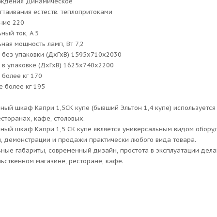
аждения Динамическое
ттаивания естеств. теплопритоками
ние 220
ный ток, A 5
ная мощность ламп, Вт 7,2
 без упаковки (ДхГхВ) 1595х710х2030
 в упаковке (ДхГхВ) 1625х740х2200
 более кг 170
е более кг 195
ный шкаф Капри 1,5СК купе (бывший Эльтон 1,4 купе) используетс
есторанах, кафе, столовых.
ный шкаф Капри 1,5 СК купе является универсальным видом обору
, демонстрации и продажи практически любого вида товара.
ные габариты, современный дизайн, простота в эксплуатации де
ьственном магазине, ресторане, кафе.