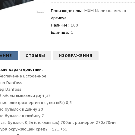
Производитель
:
МХМ Марихолодмаш
Артикул
:
Наличие:
100
Единица:
1
АНИЕ
ОТЗЫВЫ
ИЗОБРАЖЕНИЯ
кие характеристики:
беспечение Встроенное
ор Danfoss
ер Danfoss
 объем выкладки (м) 1,43
ние электроэнергии в сутки (кВт) 8,5
во бутылок в длину 20
во бутылок в глубину 7
сть бутылок 0,5л (стеклянных) 700шт. размером 270х70мм
тура окружающей среды +12…+35