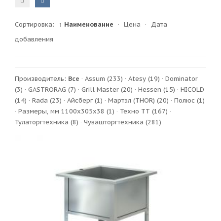
Сортировка:
↑ Наименование
·
Цена
·
Дата
добавления
Производитель:
Все
·
Assum
(233)
·
Atesy
(19)
·
Dominator
(3)
·
GASTRORAG
(7)
·
Grill Master
(20)
·
Hessen
(15)
·
HICOLD
(14)
·
Rada
(23)
·
Айсберг
(1)
·
Мартэл (THOR)
(20)
·
Полюс
(1)
·
Размеры, мм 1100х305х38
(1)
·
Техно ТТ
(167)
·
Тулаторгтехника
(8)
·
Чувашторгтехника
(281)